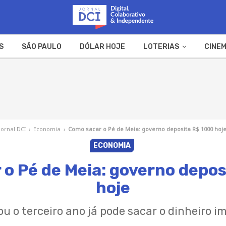
S
SÃO PAULO
DÓLAR HOJE
LOTERIAS
CINEM
A FAZENDA
WEB STORIES
Jornal DCI
›
Economia
›
Como sacar o Pé de Meia: governo deposita R$ 1000 hoj
ECONOMIA
o Pé de Meia: governo depo
hoje
 o terceiro ano já pode sacar o dinheiro 