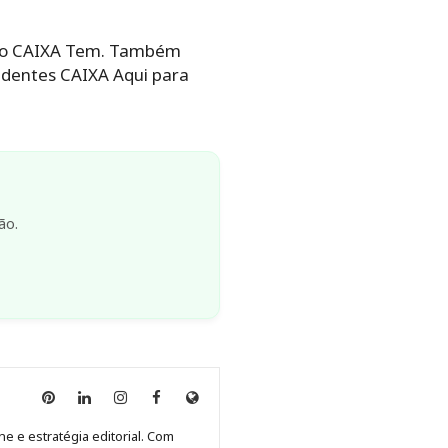
tivo CAIXA Tem. Também
ndentes CAIXA Aqui para
ão.
Anny
Anny
Anny
Anny
Site
Malagolini
Malagolini
Malagolini
Malagolini
de
ne e estratégia editorial. Com
no
no
no
no
Anny