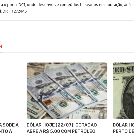
era o portal DCI, onde desenvolve conteúdos baseados em apuração, análi
al. DRT 1272/MS
M
A SOBE A
DÓLAR HOJE (22/07): COTAÇÃO
DÓLAR HO
NTO À
ABRE A R$ 5,08 COM PETRÓLEO
PERTO DE