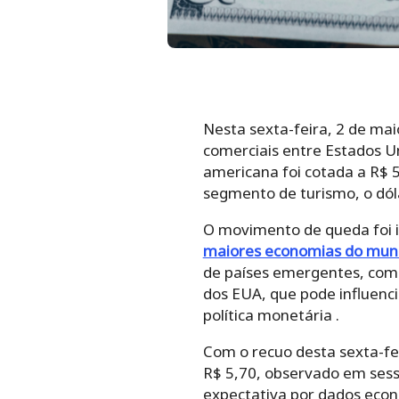
Nesta sexta-feira, 2 de maio
comerciais entre Estados U
americana foi cotada a R$ 5
segmento de turismo, o dóla
O movimento de queda foi i
maiores economias do mu
de países emergentes, como
dos EUA, que pode influenc
política monetária .
Com o recuo desta sexta-fe
R$ 5,70, observado em sess
expectativa por dados eco