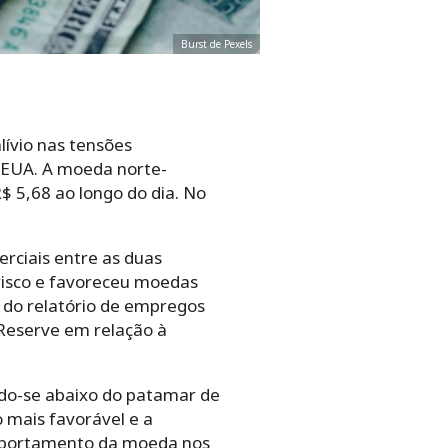
Burst de Pexels
lívio nas tensões
 EUA. A moeda norte-
$ 5,68 ao longo do dia. No
rciais entre as duas
risco e favoreceu moedas
 do relatório de empregos
 Reserve em relação à
do-se abaixo do patamar de
 mais favorável e a
omportamento da moeda nos