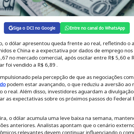
Siga o DCI no Google
Entre no canal do WhatsApp
, o dólar apresentou queda frente ao real, refletindo o a
nidos e China e a expectativa por dados de emprego nos
,67 no mercado comercial, após oscilar entre R$ 5,60 e R
r foi vendido a R$ 6,89 .
mpulsionado pela percepção de que as negociações come
ndo
podem estar avançando, o que reduziu a aversão ao 
 o real. Além disso, investidores aguardam a divulgação
iar as expectativas sobre os próximos passos do Federal
ira, o dólar acumula uma leve baixa na semana, manten
ões anteriores. Analistas apontam que o cenário externo
nômicos relevantes devem continuar influenciando o c