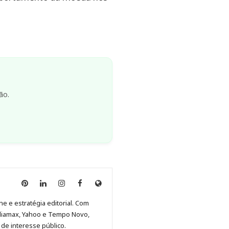
ão.
Anny
Anny
Anny
Anny
Site
Malagolini
Malagolini
Malagolini
Malagolini
de
ne e estratégia editorial. Com
no
no
no
no
Anny
diamax, Yahoo e Tempo Novo,
Pinterest
LinkedIn
Instagram
Facebook
Malagolini
de interesse público.