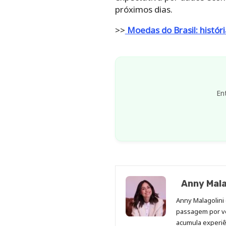
próximos dias.
>>
Moedas do Brasil: históri
En
Anny Mala
Anny Malagolini 
passagem por v
acumula experiên