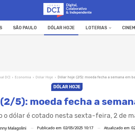
S
SÃO PAULO
DÓLAR HOJE
LOTERIAS
CINEM
A FAZENDA
WEB STORIES
nal DCI
›
Economia
›
Dólar Hoje
›
Dólar hoje (2/5): moeda fecha a semana em b
DÓLAR HOJE
e (2/5): moeda fecha a seman
 o dólar é cotado nesta sexta-feira, 2 de 
Publicado em
02/05/2025 10:17
Atualizado em
02
nny Malagolini