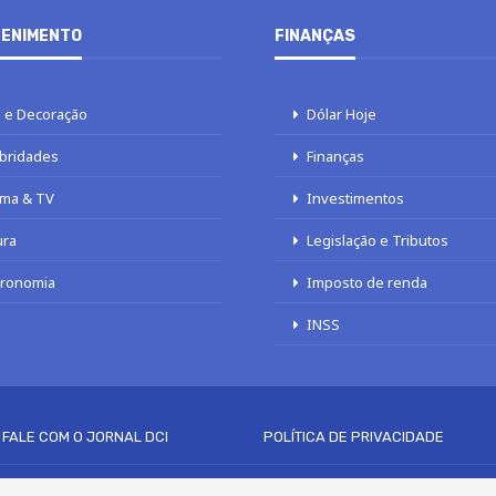
ENIMENTO
FINANÇAS
 e Decoração
Dólar Hoje
bridades
Finanças
ma & TV
Investimentos
ura
Legislação e Tributos
tronomia
Imposto de renda
INSS
FALE COM O JORNAL DCI
POLÍTICA DE PRIVACIDADE
© 2020 - 2026 DCI Digital - Todos os direitos reservados