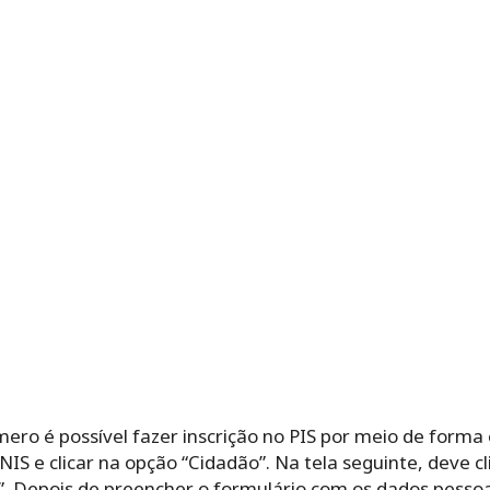
ro é possível fazer inscrição no PIS por meio de forma 
NIS e clicar na opção “Cidadão”. Na tela seguinte, deve cl
o”. Depois de preencher o formulário com os dados pessoa