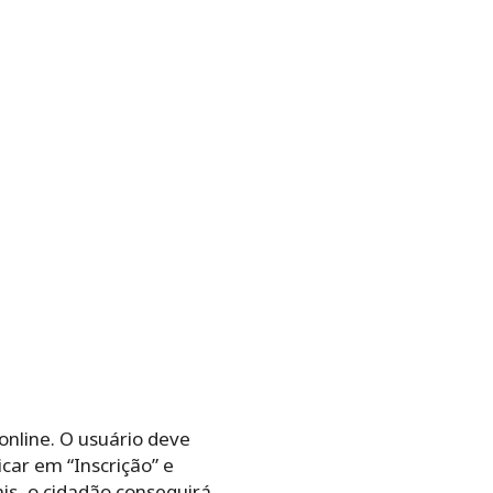
online. O usuário deve
icar em “Inscrição” e
is, o cidadão conseguirá