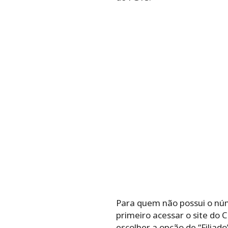
Para quem não possui o núme
primeiro acessar o site do C
escolher a opção de “Filiad