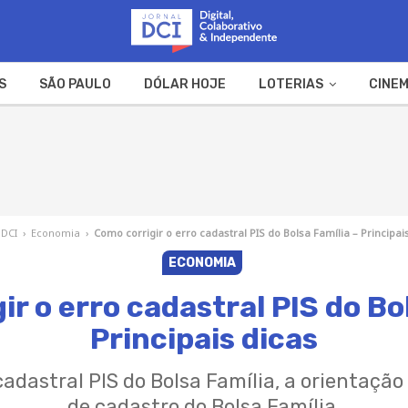
S
SÃO PAULO
DÓLAR HOJE
LOTERIAS
CINEM
A FAZENDA
WEB STORIES
 DCI
›
Economia
›
Como corrigir o erro cadastral PIS do Bolsa Família – Principai
ECONOMIA
r o erro cadastral PIS do Bo
Principais dicas
 cadastral PIS do Bolsa Família, a orientação
de cadastro do Bolsa Família.