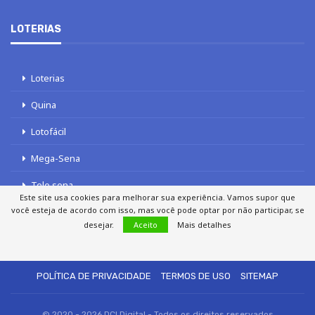
LOTERIAS
Loterias
Quina
Lotofácil
Mega-Sena
Tele sena
Este site usa cookies para melhorar sua experiência. Vamos supor que
você esteja de acordo com isso, mas você pode optar por não participar, se
desejar.
Aceito
Mais detalhes
SOBRE NÓS
AUTORES
FALE COM O JORNAL DCI
POLÍTICA DE PRIVACIDADE
TERMOS DE USO
SITEMAP
© 2020 - 2026 DCI Digital - Todos os direitos reservados