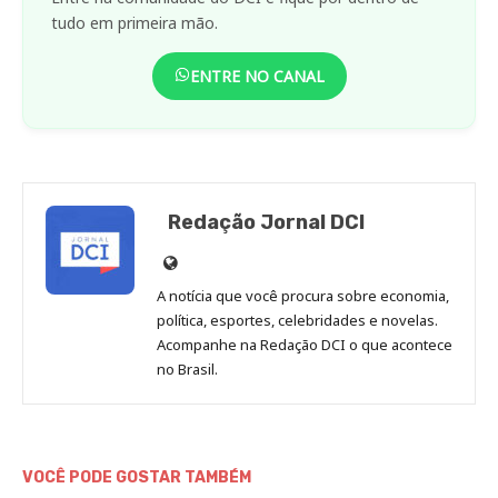
tudo em primeira mão.
ENTRE NO CANAL
Redação Jornal DCI
Site
de
A notícia que você procura sobre economia,
Redação
política, esportes, celebridades e novelas.
Jornal
Acompanhe na Redação DCI o que acontece
no Brasil.
DCI
VOCÊ PODE GOSTAR TAMBÉM