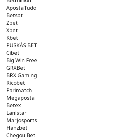
Betmillion
ApostaTudo
Betsat
Zbet
Xbet
Kbet
PUSKÁS BET
Cibet
Big Win Free
GRXBet
BRX Gaming
Ricobet
Parimatch
Megaposta
Betex
Lanistar
Marjosports
Hanzbet
Chegou Bet