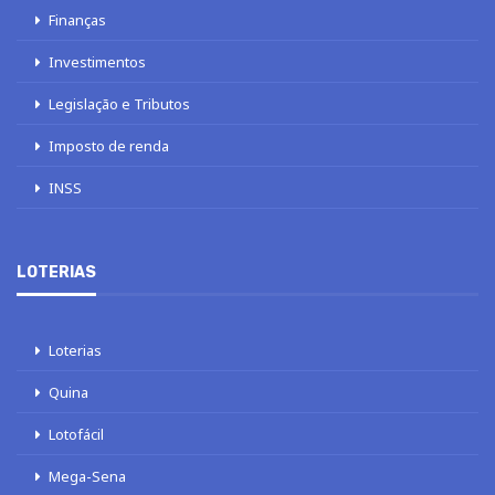
Finanças
Investimentos
Legislação e Tributos
Imposto de renda
INSS
LOTERIAS
Loterias
Quina
Lotofácil
Mega-Sena