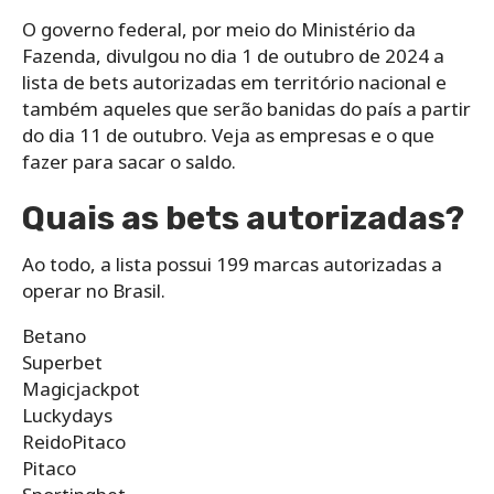
O governo federal, por meio do Ministério da
Fazenda, divulgou no dia 1 de outubro de 2024 a
lista de bets autorizadas em território nacional e
também aqueles que serão banidas do país a partir
do dia 11 de outubro. Veja as empresas e o que
fazer para sacar o saldo.
Quais as bets autorizadas?
Ao todo, a lista possui 199 marcas autorizadas a
operar no Brasil.
Betano
Superbet
Magicjackpot
Luckydays
ReidoPitaco
Pitaco