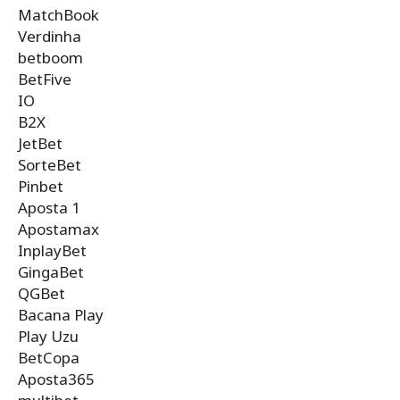
MatchBook
Verdinha
betboom
BetFive
IO
B2X
JetBet
SorteBet
Pinbet
Aposta 1
Apostamax
InplayBet
GingaBet
QGBet
Bacana Play
Play Uzu
BetCopa
Aposta365