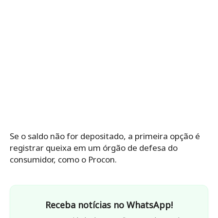
Se o saldo não for depositado, a primeira opção é
registrar queixa em um órgão de defesa do
consumidor, como o Procon.
Receba notícias no WhatsApp!