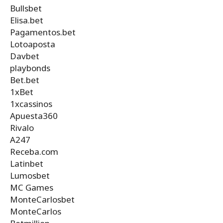
Bullsbet
Elisa.bet
Pagamentos.bet
Lotoaposta
Davbet
playbonds
Bet.bet
1xBet
1xcassinos
Apuesta360
Rivalo
A247
Receba.com
Latinbet
Lumosbet
MC Games
MonteCarlosbet
MonteCarlos