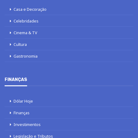
LOTERIAS
Loterias
Quina
Lotofácil
Mega-Sena
Tele sena
SOBRE NÓS
AUTORES
FALE COM O JORNAL DCI
POLÍTICA DE PRIVACIDADE
TERMOS DE USO
SITEMAP
© 2020 - 2026 DCI Digital - Todos os direitos reservados