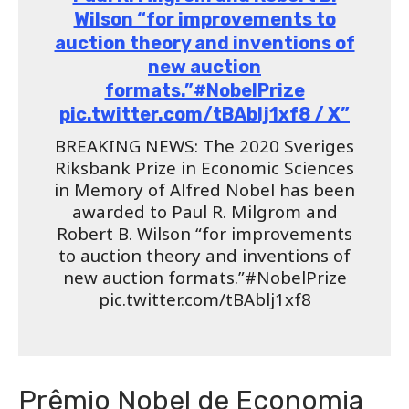
abaixo de sua melhor estimativa do valor comum”.
Isto é, “o valor que é incerto de antemão, mas, no
final, é o mesmo para todos”.