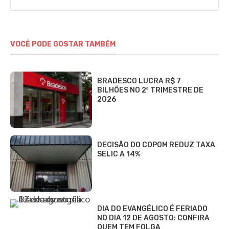
ENTENDA O QUE LEVOU A
REJEIÇÃO DO…
ENTENDA O QUE SÃO O IBS E
CBS DA NOTA FISCAL MEI E
COMO PREENCHER
VALOR MÉDIO DO CONDOMÍNIO
CHEGA A R$ 527 E ENCARECE
MORAR EM APARTAMENTO