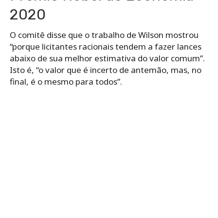
“(Os licitantes) estão preocupados com a maldição
do vencedor – isto é, com pagar muito e perder”,
disse o comitê.
Milgrom desenvolveu uma teoria mais geral de
leilões que leva em consideração o que se conhece
como o “valor privado” do que está sendo vendido,
que pode variar muito de licitante para licitante.
Falando a repórteres em Estocolmo por telefone
depois de saber de sua vitória, Wilson teve
dificuldade em pensar em um leilão do qual ele
mesmo havia participado. Mas então acrescentou:
“Minha esposa me disse que compramos botas de
esqui no eBay. Acho que foi um leilão”.