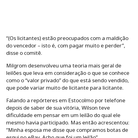
O prestigioso prêmio vem com um valor em
dinheiro de 10 milhões de coroas suecas (US$ 1,1
milhão) e uma medalha de ouro.
Fonte
ABC