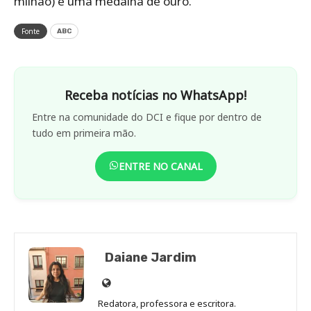
BRADESCO LUCRA R$ 7
BILHÕES NO 2º TRIMESTRE DE
2026
DECISÃO DO COPOM REDUZ TAXA
SELIC A 14%
DIA DO EVANGÉLICO É FERIADO
NO DIA 12 DE AGOSTO: CONFIRA
QUEM TEM FOLGA
CARNE BRASILEIRA FORA DA
UNIÃO EUROPEIA POR 2 ANOS: