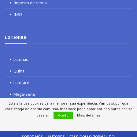
Imposto de renda
INSS
LOTERIAS
Loterias
Quina
Lotofácil
Mega-Sena
Este site usa cookies para melhorar sua experiência. Vamos supor que
Tele sena
você esteja de acordo com isso, mas você pode optar por não participar, se
desejar.
Aceito
Mais detalhes
SOBRE NÓS
AUTORES
FALE COM O JORNAL DCI