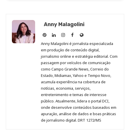
Anny Malagolini
Anny
Anny
Anny
Anny
Site
Malagolini
Malagolini
Malagolini
Malagolini
de
Anny Malagolini é jornalista especializada
no
no
no
no
Anny
em produção de conteúdo digital,
Pinterest
LinkedIn
Instagram
Facebook
Malagolini
jornalismo online e estratégia editorial. Com
passagem por veículos de comunicação
como Campo Grande News, Correio do
Estado, Midiamax, Yahoo e Tempo Novo,
acumula experiência na cobertura de
notícias, economia, serviços,
entretenimento e temas de interesse
público. Atualmente, lidera o portal DCI,
onde desenvolve conteúdos baseados em
apuração, análise de dados e boas práticas
de jornalismo digital. DRT 1272/MS