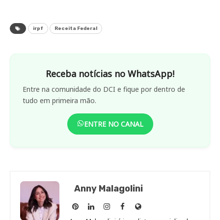
irpf
Receita Federal
Receba notícias no WhatsApp!
Entre na comunidade do DCI e fique por dentro de
tudo em primeira mão.
ENTRE NO CANAL
Anny Malagolini
Anny
Anny
Anny
Anny
Site
Malagolini
Malagolini
Malagolini
Malagolini
de