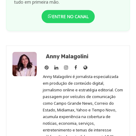
tudo em primeira mão.
ENTRE NO CANAL
Anny Malagolini
Anny
Anny
Anny
Anny
Site
Malagolini
Malagolini
Malagolini
Malagolini
de
Anny Malagolini é jornalista especializada
no
no
no
no
Anny
em produção de conteúdo digital,
Pinterest
LinkedIn
Instagram
Facebook
Malagolini
jornalismo online e estratégia editorial. Com
passagem por veículos de comunicação
como Campo Grande News, Correio do
Estado, Midiamax, Yahoo e Tempo Novo,
acumula experiência na cobertura de
notícias, economia, serviços,
entretenimento e temas de interesse