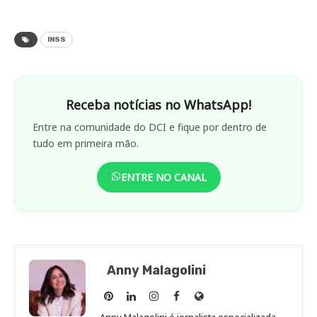
INSS
Receba notícias no WhatsApp!
Entre na comunidade do DCI e fique por dentro de
tudo em primeira mão.
ENTRE NO CANAL
Anny Malagolini
Anny
Anny
Anny
Anny
Site
Malagolini
Malagolini
Malagolini
Malagolini
de
Anny Malagolini é jornalista especializada