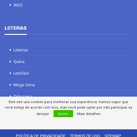
INSS
LOTERIAS
Loterias
Quina
Lotofácil
Mega-Sena
Tele sena
Este site usa cookies para melhorar sua experiência. Vamos supor que
você esteja de acordo com isso, mas você pode optar por não participar, se
desejar.
Aceito
Mais detalhes
SOBRE NÓS
AUTORES
FALE COM O JORNAL DCI
POLÍTICA DE PRIVACIDADE
TERMOS DE USO
SITEMAP