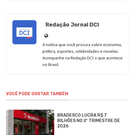
Redação Jornal DCI
Site
de
A notícia que você procura sobre economia,
Redação
política, esportes, celebridades e novelas.
Jornal
Acompanhe na Redação DCI o que acontece
no Brasil.
DCI
VOCÊ PODE GOSTAR TAMBÉM
BRADESCO LUCRA R$ 7
BILHÕES NO 2º TRIMESTRE DE
2026