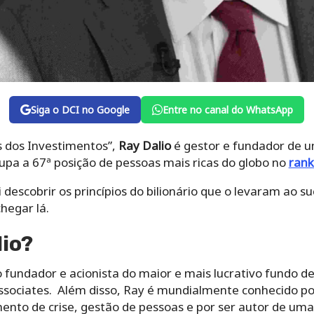
Siga o DCI no Google
Entre no canal do WhatsApp
 dos Investimentos”,
Ray Dalio
é gestor e fundador de u
pa a 67ª posição de pessoas mais ricas do globo no
rank
 descobrir os princípios do bilionário que o levaram ao su
hegar lá.
io?
fundador e acionista do maior e mais lucrativo fundo d
sociates. Além disso, Ray é mundialmente conhecido por
nto de crise, gestão de pessoas e por ser autor de uma s