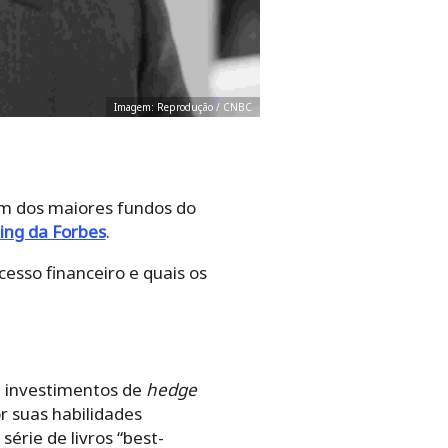
Imagem: Reprodução / CNBC
m dos maiores fundos do
ing da Forbes
.
cesso financeiro e quais os
e investimentos de
hedge
 suas habilidades
érie de livros “best-