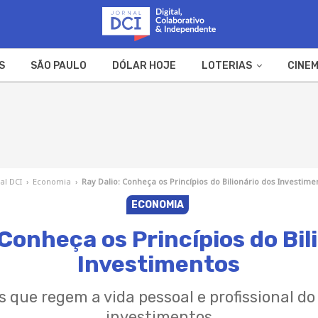
S
SÃO PAULO
DÓLAR HOJE
LOTERIAS
CINEM
A FAZENDA
WEB STORIES
al DCI
›
Economia
›
Ray Dalio: Conheça os Princípios do Bilionário dos Investime
ECONOMIA
 Conheça os Princípios do Bil
Investimentos
s que regem a vida pessoal e profissional do
investimentos