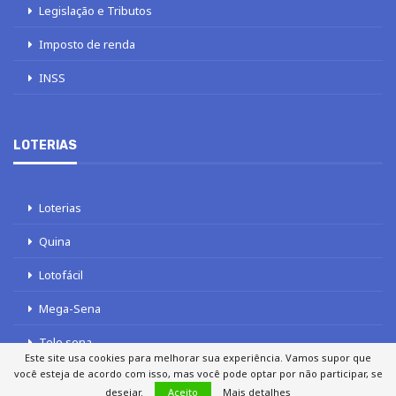
Legislação e Tributos
Imposto de renda
INSS
LOTERIAS
Loterias
Quina
Lotofácil
Mega-Sena
Tele sena
Este site usa cookies para melhorar sua experiência. Vamos supor que
você esteja de acordo com isso, mas você pode optar por não participar, se
desejar.
Aceito
Mais detalhes