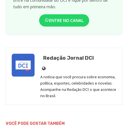
Entre na comunidade do DCI e fique por dentro de
tudo em primeira mão.
ENTRE NO CANAL
Redação Jornal DCI
Site
de
A notícia que você procura sobre economia,
Redação
política, esportes, celebridades e novelas.
Jornal
Acompanhe na Redação DCI o que acontece
no Brasil.
DCI
VOCÊ PODE GOSTAR TAMBÉM