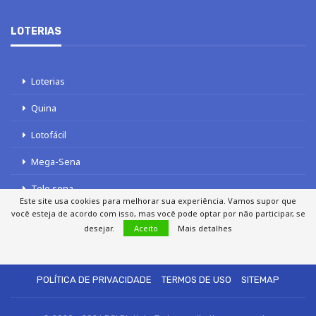
LOTERIAS
Loterias
Quina
Lotofácil
Mega-Sena
Tele sena
Este site usa cookies para melhorar sua experiência. Vamos supor que
você esteja de acordo com isso, mas você pode optar por não participar, se
desejar.
Aceito
Mais detalhes
SOBRE NÓS
AUTORES
FALE COM O JORNAL DCI
POLÍTICA DE PRIVACIDADE
TERMOS DE USO
SITEMAP