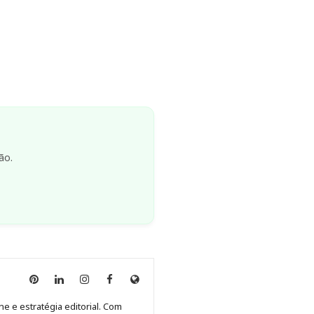
ão.
Anny
Anny
Anny
Anny
Site
Malagolini
Malagolini
Malagolini
Malagolini
de
ne e estratégia editorial. Com
no
no
no
no
Anny