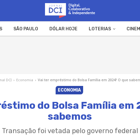
S
SÃO PAULO
DÓLAR HOJE
LOTERIAS
CINEM
A FAZENDA
WEB STORIES
nal DCI
›
Economia
›
Vai ter empréstimo do Bolsa Família em 2024? O que sabe
ECONOMIA
réstimo do Bolsa Família em
sabemos
Transação foi vetada pelo governo federal