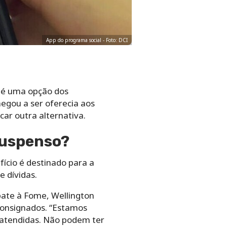
App do programa social - Foto: DCI
 é uma opção dos
hegou a ser oferecia aos
car outra alternativa.
suspenso?
fício é destinado para a
 dívidas.
bate à Fome, Wellington
consignados. “Estamos
 atendidas. Não podem ter