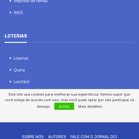
Imposto de renda
INSS
LOTERIAS
Loterias
Quina
Lotofácil
Mega-Sena
Este site usa cookies para melhorar sua experiência. Vamos supor que
você esteja de acordo com isso, mas você pode optar por não participar, se
Tele sena
desejar.
Aceito
Mais detalhes
SOBRE NÓS
AUTORES
FALE COM O JORNAL DCI