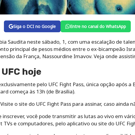
Siga o DCI no Google
Entre no canal do WhatsApp
ábia Saudita neste sábado, 1, com uma escalação de ta
to principal de pesos médios entre o ex-bicampeão Isr
censão da França, Nassourdine Imavov. Veja onde assistir
o UFC hoje
xclusivamente pelo UFC Fight Pass, única opção após a B
card começa às 13h (de Brasília).
 Visite o site do UFC Fight Pass para assinar, caso ainda n
 inscrever, você pode transmitir as lutas ao vivo em vário
 TVs e computadores, pelo aplicativo ou site do UFC Figh