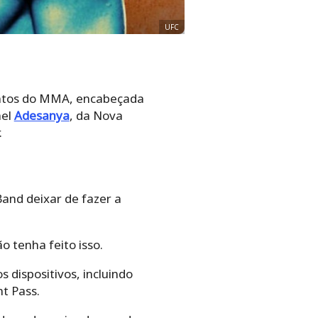
UFC
lentos do MMA, encabeçada
ael
Adesanya
, da Nova
.
and deixar de fazer a
ão tenha feito isso.
s dispositivos, incluindo
t Pass.