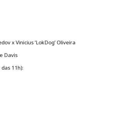
v x Vinicius ‘LokDog’ Oliveira
e Davis
das 11h):