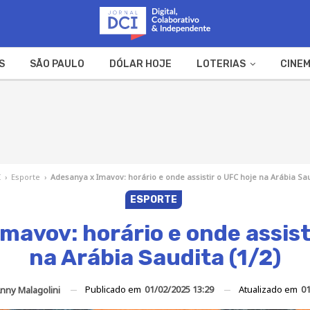
S
SÃO PAULO
DÓLAR HOJE
LOTERIAS
CINEM
A FAZENDA
WEB STORIES
I
›
Esporte
›
Adesanya x Imavov: horário e onde assistir o UFC hoje na Arábia Sau
ESPORTE
mavov: horário e onde assist
na Arábia Saudita (1/2)
Publicado em
01/02/2025 13:29
Atualizado em
01
nny Malagolini