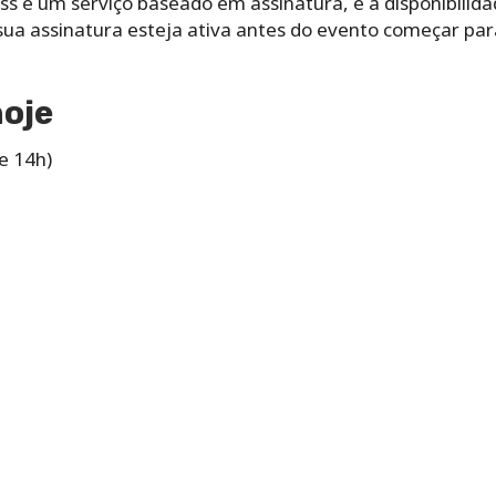
s é um serviço baseado em assinatura, e a disponibilida
ua assinatura esteja ativa antes do evento começar para
hoje
e 14h)