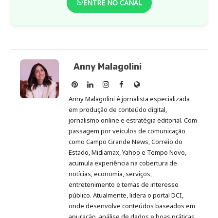
ENTRE NO CANAL
Anny Malagolini
Anny
Anny
Anny
Anny
Site
Malagolini
Malagolini
Malagolini
Malagolini
de
Anny Malagolini é jornalista especializada
no
no
no
no
Anny
em produção de conteúdo digital,
Pinterest
LinkedIn
Instagram
Facebook
Malagolini
jornalismo online e estratégia editorial. Com
passagem por veículos de comunicação
como Campo Grande News, Correio do
Estado, Midiamax, Yahoo e Tempo Novo,
acumula experiência na cobertura de
notícias, economia, serviços,
entretenimento e temas de interesse
público. Atualmente, lidera o portal DCI,
onde desenvolve conteúdos baseados em
apuração, análise de dados e boas práticas