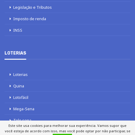
Legislação e Tributos
Imposto de renda
INSS
LOTERIAS
Loterias
Quina
Lotofácil
Mega-Sena
Tele sena
Este site usa cookies para melhorar sua experiência. Vamos supor que
você esteja de acordo com isso, mas você pode optar por não participar, se