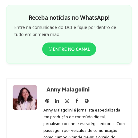
Receba notícias no WhatsApp!
Entre na comunidade do DCI e fique por dentro de
tudo em primeira mão.
ENTRE NO CANAL
Anny Malagolini
Anny
Anny
Anny
Anny
Site
Malagolini
Malagolini
Malagolini
Malagolini
de
Anny Malagolini é jornalista especializada
no
no
no
no
Anny
em produção de conteúdo digital,
Pinterest
LinkedIn
Instagram
Facebook
Malagolini
jornalismo online e estratégia editorial. Com
passagem por veículos de comunicação
como Campo Grande News, Correio do