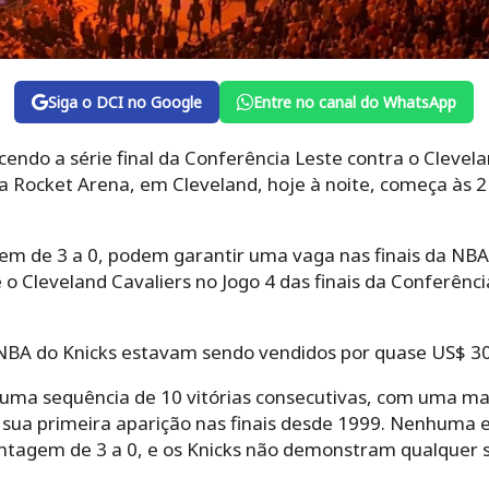
Siga o DCI no Google
Entre no canal do WhatsApp
endo a série final da Conferência Leste contra o Clevelan
a Rocket Arena, em Cleveland, hoje à noite, começa às 21h
m de 3 a 0, podem garantir uma vaga nas finais da NBA
o Cleveland Cavaliers no Jogo 4 das finais da Conferênci
a NBA do Knicks estavam sendo vendidos por quase US$ 3
 uma sequência de 10 vitórias consecutivas, com uma m
e sua primeira aparição nas finais desde 1999. Nenhuma 
tagem de 3 a 0, e os Knicks não demonstram qualquer si