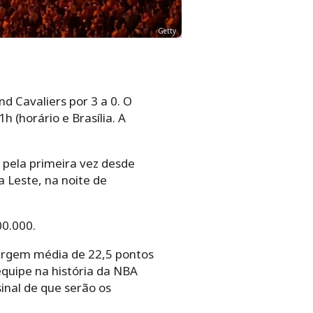
Getty
d Cavaliers por 3 a 0. O
 (horário e Brasília. A
 pela primeira vez desde
a Leste, na noite de
00.000.
argem média de 22,5 pontos
equipe na história da NBA
nal de que serão os