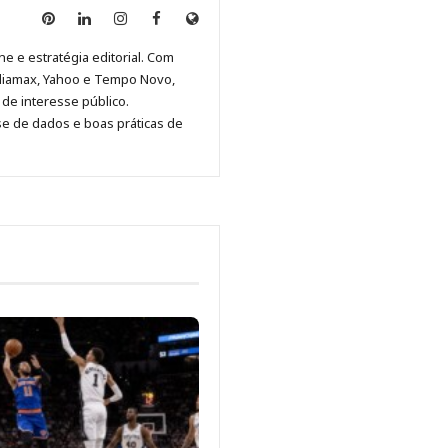
Anny
Anny
Anny
Anny
Site
Malagolini
Malagolini
Malagolini
Malagolini
de
ne e estratégia editorial. Com
no
no
no
no
Anny
diamax, Yahoo e Tempo Novo,
Pinterest
LinkedIn
Instagram
Facebook
Malagolini
de interesse público.
se de dados e boas práticas de