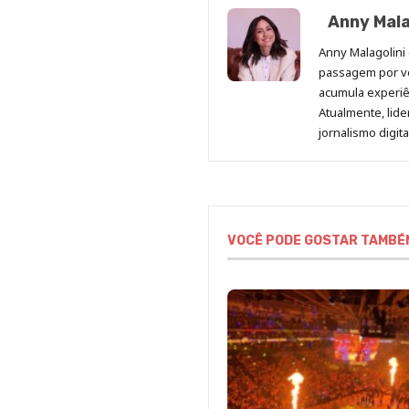
Anny Mala
Anny Malagolini 
passagem por v
acumula experiên
Atualmente, lid
jornalismo digit
VOCÊ PODE GOSTAR TAMBÉ