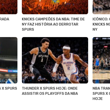
RADA
KNICKS CAMPEÕES DA NBA: TIME DE
ICÔNICO:
NY FAZ HISTÓRIA AO DERROTAR
KNICKS N
SPURS
NY
S X SPURS
THUNDER X SPURS HOJE: ONDE
NBA TRAN
ASSISTIR OS PLAYOFFS DA NBA
SPURS X 
HOJE