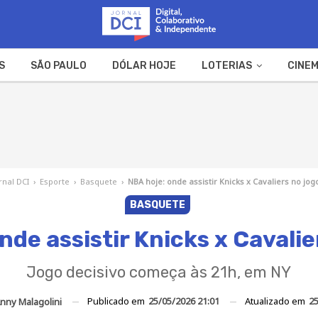
S
SÃO PAULO
DÓLAR HOJE
LOTERIAS
CINEM
A FAZENDA
WEB STORIES
rnal DCI
›
Esporte
›
Basquete
›
NBA hoje: onde assistir Knicks x Cavaliers no jog
BASQUETE
nde assistir Knicks x Cavalie
Jogo decisivo começa às 21h, em NY
Publicado em
25/05/2026 21:01
Atualizado em
25
nny Malagolini