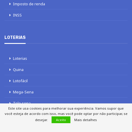
Imposto de renda
INSS
LOTERIAS
Loterias
Quina
Lotofácil
Mega-Sena
Tele sena
Este site usa cookies para melhorar sua experiência. Vamos supor que
você esteja de acordo com isso, mas você pode optar por não participar, se
desejar.
Aceito
Mais detalhes