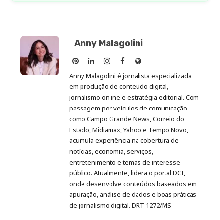
Anny Malagolini
Anny
Anny
Anny
Anny
Site
Malagolini
Malagolini
Malagolini
Malagolini
de
Anny Malagolini é jornalista especializada
no
no
no
no
Anny
em produção de conteúdo digital,
Pinterest
LinkedIn
Instagram
Facebook
Malagolini
jornalismo online e estratégia editorial. Com
passagem por veículos de comunicação
como Campo Grande News, Correio do
Estado, Midiamax, Yahoo e Tempo Novo,
acumula experiência na cobertura de
notícias, economia, serviços,
entretenimento e temas de interesse
público. Atualmente, lidera o portal DCI,
onde desenvolve conteúdos baseados em
apuração, análise de dados e boas práticas
de jornalismo digital. DRT 1272/MS