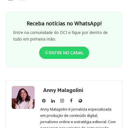
Receba notícias no WhatsApp!
Entre na comunidade do DCI e fique por dentro de
tudo em primeira mão.
ENTRE NO CANAL
Anny Malagolini
Anny
Anny
Anny
Anny
Site
Malagolini
Malagolini
Malagolini
Malagolini
de
Anny Malagolini é jornalista especializada
no
no
no
no
Anny
em produção de conteúdo digital,
Pinterest
LinkedIn
Instagram
Facebook
Malagolini
jornalismo online e estratégia editorial. Com
passagem por veículos de comunicação