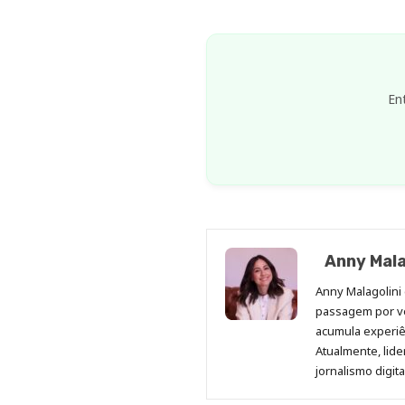
En
Anny Mala
Anny Malagolini 
passagem por v
acumula experiên
Atualmente, lid
jornalismo digit