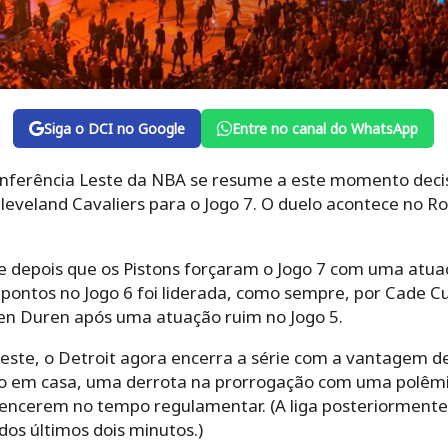
Siga o DCI no Google
Entre no canal do WhatsApp
Conferência Leste da NBA se resume a este momento decis
Cleveland Cavaliers para o Jogo 7. O duelo acontece no Ro
 depois que os Pistons forçaram o Jogo 7 com uma atua
 21 pontos no Jogo 6 foi liderada, como sempre, por Cade
len Duren após uma atuação ruim no Jogo 5.
ste, o Detroit agora encerra a série com a vantagem d
o em casa, uma derrota na prorrogação com uma polêmi
vencerem no tempo regulamentar. (A liga posteriorment
os últimos dois minutos.)