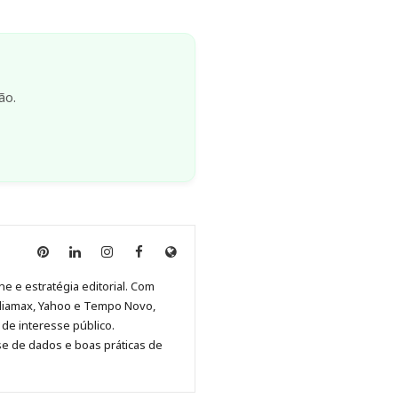
ão.
Anny
Anny
Anny
Anny
Site
Malagolini
Malagolini
Malagolini
Malagolini
de
ne e estratégia editorial. Com
no
no
no
no
Anny
diamax, Yahoo e Tempo Novo,
Pinterest
LinkedIn
Instagram
Facebook
Malagolini
de interesse público.
se de dados e boas práticas de