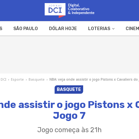
S
SÃO PAULO
DÓLAR HOJE
LOTERIAS
CINEM
A FAZENDA
WEB STORIES
 DCI
›
Esporte
›
Basquete
›
NBA: veja onde assistir o jogo Pistons x Cavaliers do
BASQUETE
nde assistir o jogo Pistons x 
Jogo 7
Jogo começa às 21h