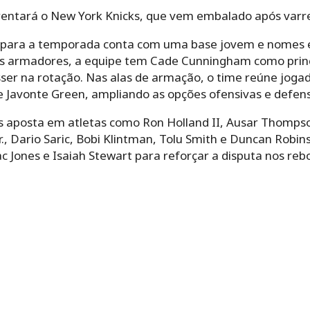
rentará o New York Knicks, que vem embalado após varrer
ns para a temporada conta com uma base jovem e nomes 
os armadores, a equipe tem Cade Cunningham como princ
sser na rotação. Nas alas de armação, o time reúne joga
e Javonte Green, ampliando as opções ofensivas e defens
ons aposta em atletas como Ron Holland II, Ausar Thomps
., Dario Saric, Bobi Klintman, Tolu Smith e Duncan Robin
c Jones e Isaiah Stewart para reforçar a disputa nos reb