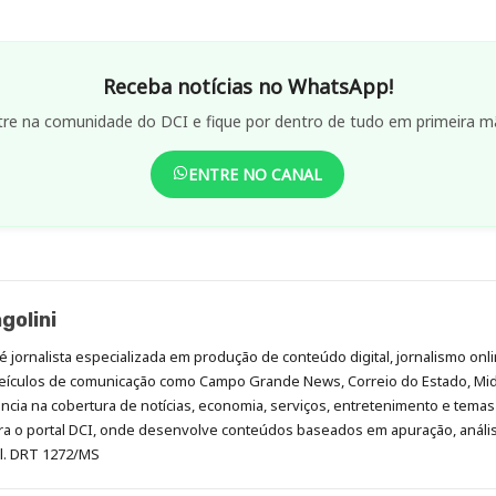
Receba notícias no WhatsApp!
tre na comunidade do DCI e fique por dentro de tudo em primeira m
ENTRE NO CANAL
golini
é jornalista especializada em produção de conteúdo digital, jornalismo onli
eículos de comunicação como Campo Grande News, Correio do Estado, Mi
cia na cobertura de notícias, economia, serviços, entretenimento e temas 
era o portal DCI, onde desenvolve conteúdos baseados em apuração, análi
al. DRT 1272/MS