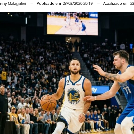
Publicado em
23/03/2026 20:19
Atualizado em
23
nny Malagolini