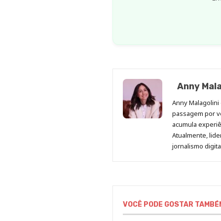
Anny Mala
Anny Malagolini 
passagem por v
acumula experiên
Atualmente, lid
jornalismo digit
VOCÊ PODE GOSTAR TAMBÉ