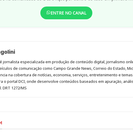
ENTRE NO CANAL
golini
é jornalista especializada em produção de conteúdo digital, jornalismo onli
eículos de comunicação como Campo Grande News, Correio do Estado, Mi
cia na cobertura de notícias, economia, serviços, entretenimento e temas 
era o portal DCI, onde desenvolve conteúdos baseados em apuração, análi
al. DRT 1272/MS
M