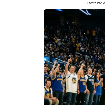
Escrito Por
A