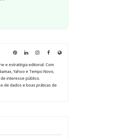
Anny
Anny
Anny
Anny
Site
Malagolini
Malagolini
Malagolini
Malagolini
de
ne e estratégia editorial. Com
no
no
no
no
Anny
diamax, Yahoo e Tempo Novo,
Pinterest
LinkedIn
Instagram
Facebook
Malagolini
de interesse público.
se de dados e boas práticas de