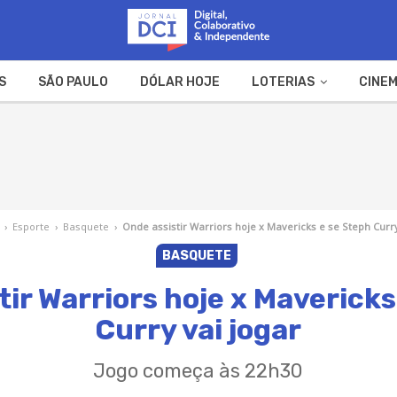
S
SÃO PAULO
DÓLAR HOJE
LOTERIAS
CINEM
A FAZENDA
WEB STORIES
›
Esporte
›
Basquete
›
Onde assistir Warriors hoje x Mavericks e se Steph Curry
BASQUETE
tir Warriors hoje x Mavericks
Curry vai jogar
Jogo começa às 22h30