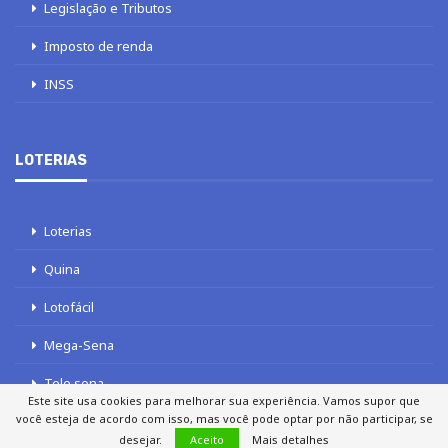
Legislação e Tributos
Imposto de renda
INSS
LOTERIAS
Loterias
Quina
Lotofácil
Mega-Sena
Tele sena
Este site usa cookies para melhorar sua experiência. Vamos supor que
você esteja de acordo com isso, mas você pode optar por não participar, se
desejar.
Aceito
Mais detalhes