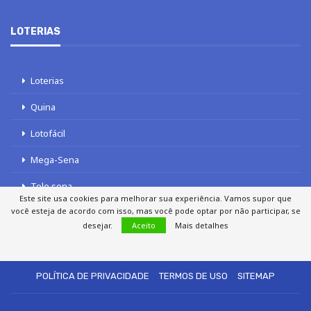
LOTERIAS
Loterias
Quina
Lotofácil
Mega-Sena
Tele sena
Este site usa cookies para melhorar sua experiência. Vamos supor que
você esteja de acordo com isso, mas você pode optar por não participar, se
desejar.
Aceito
Mais detalhes
SOBRE NÓS
AUTORES
FALE COM O JORNAL DCI
POLÍTICA DE PRIVACIDADE
TERMOS DE USO
SITEMAP