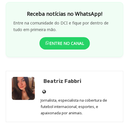
Receba notícias no WhatsApp!
Entre na comunidade do DCI e fique por dentro de
tudo em primeira mão.
ENTRE NO CANAL
Beatriz Fabbri
Site
de
Jornalista, especialista na cobertura de
Beatriz
futebol internacional, esportes, e
Fabbri
apaixonada por animais.