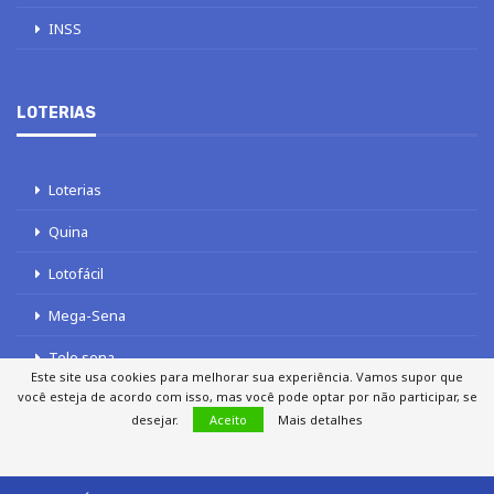
INSS
LOTERIAS
Loterias
Quina
Lotofácil
Mega-Sena
Tele sena
Este site usa cookies para melhorar sua experiência. Vamos supor que
você esteja de acordo com isso, mas você pode optar por não participar, se
desejar.
Aceito
Mais detalhes
SOBRE NÓS
AUTORES
FALE COM O JORNAL DCI