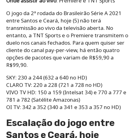
Onde assistir ao vivo
: Premiere e TNT Sports
O jogo da 2ª rodada do Brasileirão Série A 2021
entre Santos e Ceará, hoje (5) não terá
transmissão ao vivo da televisão aberta. No
entanto, a TNT Sports e o Premiere transmitem o
duelo nos canais fechados. Para quem quiser ser
cliente do canal pay-per-view, há então quatro
opções de pacotes que variam de R$59,90 a
R$99,90.
SKY: 230 a 244 (632 a 640 no HD)
CLARO TV: 220 a 228 (721 a 728 no HD)
VIVO TV HD: 150 a 159 (Intelsat 34) e 770 a 777 e
781 a 782 (Satélite Amazonas)
OI TV: 342 a 352 (340 a 341 e 353 a 357 no HD)
Escalação do jogo entre
Santos e Ceará, hoje