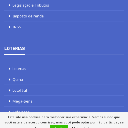
Legislação e Tributos
Imposto de renda
INSS
LOTERIAS
Loterias
Quina
Lotofácil
Mega-Sena
Tele sena
Este site usa cookies para melhorar sua experiência. Vamos supor que
você esteja de acordo com isso, mas você pode optar por não participar, se