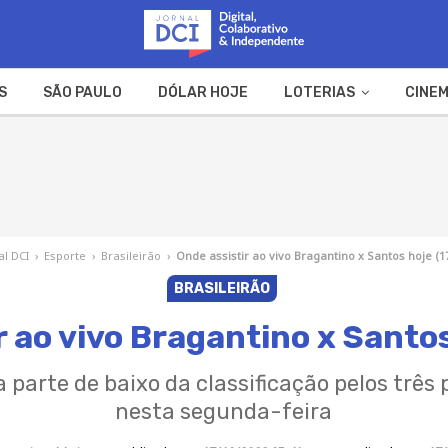
S
SÃO PAULO
DÓLAR HOJE
LOTERIAS
CINEM
A FAZENDA
WEB STORIES
al DCI
›
Esporte
›
Brasileirão
›
Onde assistir ao vivo Bragantino x Santos hoje (1
BRASILEIRÃO
r ao vivo Bragantino x Santos
parte de baixo da classificação pelos três 
nesta segunda-feira