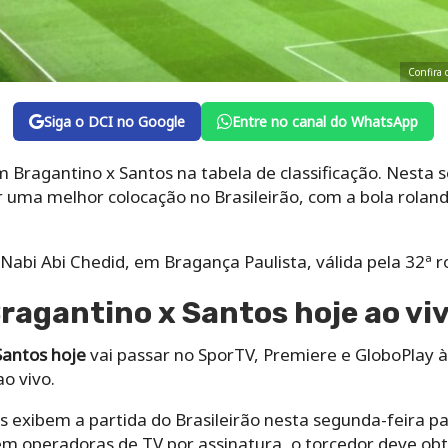
Confira 
Siga o DCI no Google
Entre no canal do WhatsApp
Bragantino x Santos na tabela de classificação. Nesta s
 uma melhor colocação no Brasileirão, com a bola roland
o Nabi Abi Chedid, em Bragança Paulista, válida pela 32ª 
Bragantino x Santos hoje ao vi
Santos hoje
vai passar no SporTV, Premiere e GloboPlay às
ao vivo.
s exibem a partida do Brasileirão nesta segunda-feira pa
 em operadoras de TV por assinatura, o torcedor deve ob