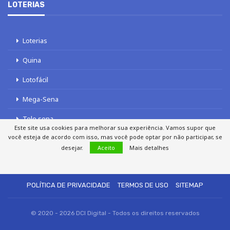
LOTERIAS
Loterias
Quina
Lotofácil
Mega-Sena
Tele sena
Este site usa cookies para melhorar sua experiência. Vamos supor que
você esteja de acordo com isso, mas você pode optar por não participar, se
desejar.
Aceito
Mais detalhes
SOBRE NÓS
AUTORES
FALE COM O JORNAL DCI
POLÍTICA DE PRIVACIDADE
TERMOS DE USO
SITEMAP
© 2020 - 2026 DCI Digital - Todos os direitos reservados