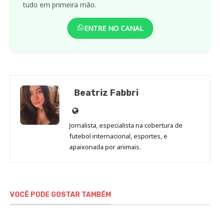
tudo em primeira mão.
ENTRE NO CANAL
Beatriz Fabbri
Site
de
Jornalista, especialista na cobertura de
Beatriz
futebol internacional, esportes, e
Fabbri
apaixonada por animais.
VOCÊ PODE GOSTAR TAMBÉM