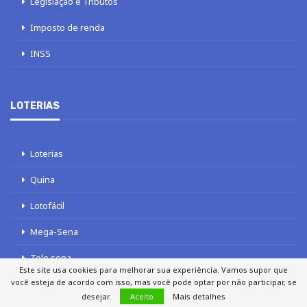
Legislação e Tributos
Imposto de renda
INSS
LOTERIAS
Loterias
Quina
Lotofácil
Mega-Sena
Tele sena
Este site usa cookies para melhorar sua experiência. Vamos supor que
você esteja de acordo com isso, mas você pode optar por não participar, se
desejar.
Aceito
Mais detalhes