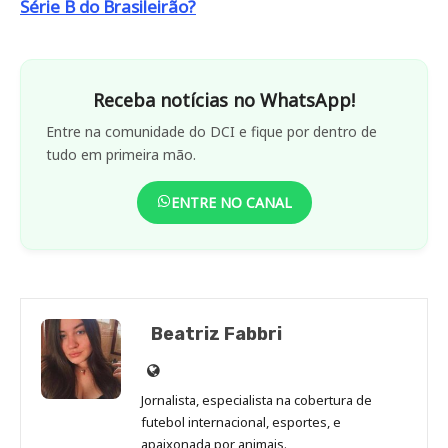
Série B do Brasileirão?
Receba notícias no WhatsApp!
Entre na comunidade do DCI e fique por dentro de
tudo em primeira mão.
ENTRE NO CANAL
Beatriz Fabbri
Site
de
Jornalista, especialista na cobertura de
Beatriz
futebol internacional, esportes, e
Fabbri
apaixonada por animais.