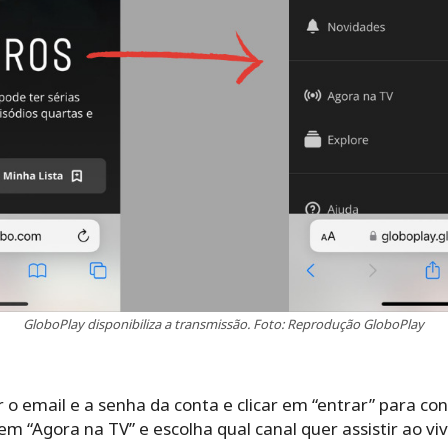
GloboPlay disponibiliza a transmissão. Foto: Reprodução GloboPlay
 o email e a senha da conta e clicar em “entrar” para con
 “Agora na TV” e escolha qual canal quer assistir ao viv