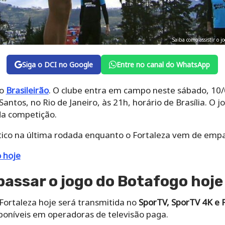
Saiba como assistir o 
Siga o DCI no Google
Entre no canal do WhatsApp
do
Brasileirão
. O clube entra em campo neste sábado, 10/
Santos, no Rio de Janeiro, às 21h, horário de Brasília. O 
da competição.
tico na última rodada enquanto o Fortaleza vem de emp
o hoje
passar o jogo do Botafogo hoje
Fortaleza hoje será transmitida no
SporTV, SporTV 4K e 
isponíveis em operadoras de televisão paga.