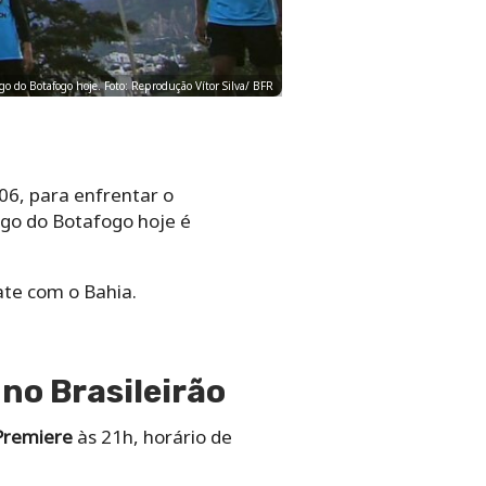
jogo do Botafogo hoje. Foto: Reprodução Vítor Silva/ BFR
06, para enfrentar o
jogo do Botafogo hoje é
ate com o Bahia.
 no Brasileirão
Premiere
às 21h, horário de