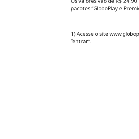
Os valores vão de R$ 24,90 
pacotes “GloboPlay e Premie
1) Acesse o site www.globop
“entrar”.