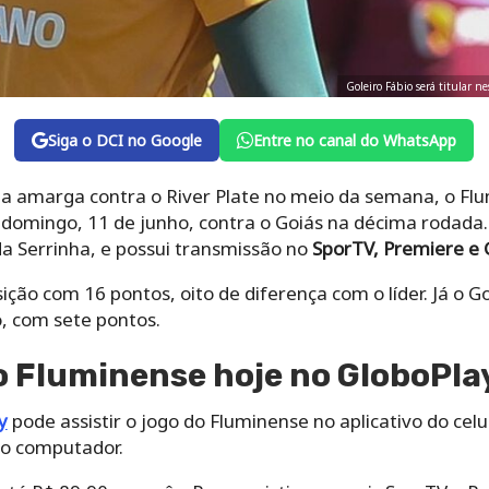
Goleiro Fábio será titular 
Siga o DCI no Google
Entre no canal do WhatsApp
ta amarga contra o River Plate no meio da semana, o Flu
domingo, 11 de junho, contra o Goiás na décima rodada
da Serrinha, e possui transmissão no
SporTV, Premiere e 
ição com 16 pontos, oito de diferença com o líder. Já o G
, com sete pontos.
do Fluminense hoje no GloboPla
y
pode assistir o jogo do Fluminense no aplicativo do celul
o computador.