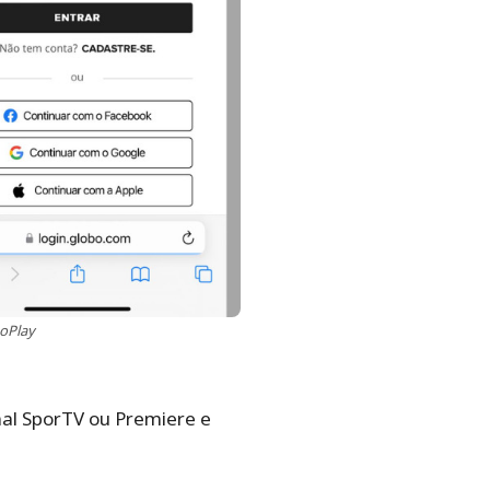
boPlay
nal SporTV ou Premiere e