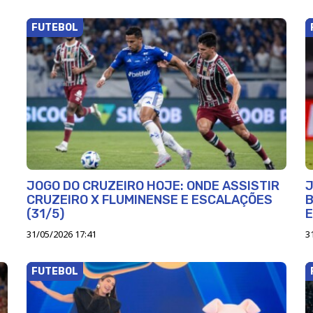
FUTEBOL
JOGO DO CRUZEIRO HOJE: ONDE ASSISTIR
J
CRUZEIRO X FLUMINENSE E ESCALAÇÕES
B
(31/5)
31/05/2026 17:41
3
FUTEBOL