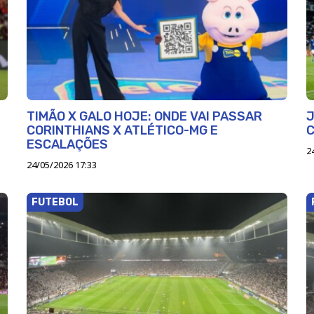
TIMÃO X GALO HOJE: ONDE VAI PASSAR
J
CORINTHIANS X ATLÉTICO-MG E
ESCALAÇÕES
2
24/05/2026 17:33
FUTEBOL