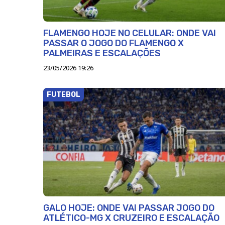
FLAMENGO HOJE NO CELULAR: ONDE VAI
PASSAR O JOGO DO FLAMENGO X
PALMEIRAS E ESCALAÇÕES
23/05/2026 19:26
FUTEBOL
GALO HOJE: ONDE VAI PASSAR JOGO DO
ATLÉTICO-MG X CRUZEIRO E ESCALAÇÃO