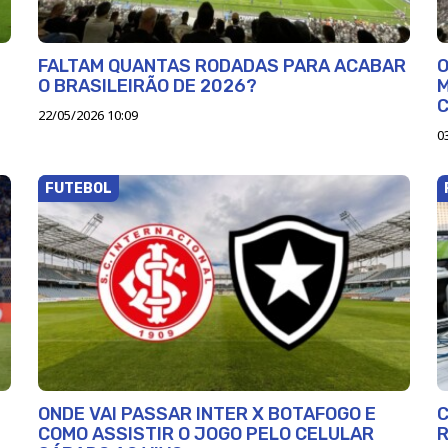
FALTAM QUANTAS RODADAS PARA ACABAR
O
O BRASILEIRÃO DE 2026?
M
C
22/05/2026 10:09
0
FUTEBOL
ONDE VAI PASSAR INTER X BOTAFOGO E
C
COMO ASSISTIR O JOGO PELO CELULAR
R