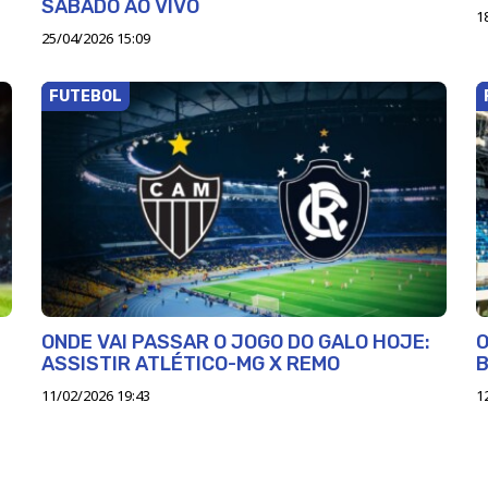
SÁBADO AO VIVO
1
25/04/2026 15:09
FUTEBOL
ONDE VAI PASSAR O JOGO DO GALO HOJE:
O
ASSISTIR ATLÉTICO-MG X REMO
11/02/2026 19:43
1