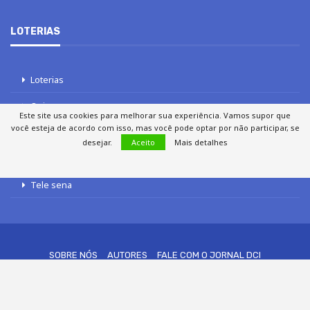
LOTERIAS
Loterias
Quina
Este site usa cookies para melhorar sua experiência. Vamos supor que
você esteja de acordo com isso, mas você pode optar por não participar, se
Lotofácil
desejar.
Aceito
Mais detalhes
Mega-Sena
Tele sena
SOBRE NÓS
AUTORES
FALE COM O JORNAL DCI
POLÍTICA DE PRIVACIDADE
TERMOS DE USO
SITEMAP