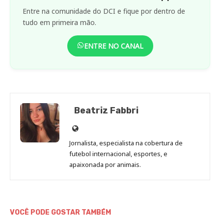
Entre na comunidade do DCI e fique por dentro de
tudo em primeira mão.
ENTRE NO CANAL
Beatriz Fabbri
Site
de
Jornalista, especialista na cobertura de
Beatriz
futebol internacional, esportes, e
Fabbri
apaixonada por animais.
VOCÊ PODE GOSTAR TAMBÉM