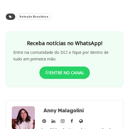
Seleção Brasileira
Receba notícias no WhatsApp!
Entre na comunidade do DCI e fique por dentro de
tudo em primeira mão.
ENTRE NO CANAL
Anny Malagolini
Anny
Anny
Anny
Anny
Site
Malagolini
Malagolini
Malagolini
Malagolini
de