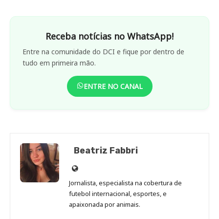
Receba notícias no WhatsApp!
Entre na comunidade do DCI e fique por dentro de
tudo em primeira mão.
ENTRE NO CANAL
Beatriz Fabbri
Site
de
Jornalista, especialista na cobertura de
Beatriz
futebol internacional, esportes, e
Fabbri
apaixonada por animais.