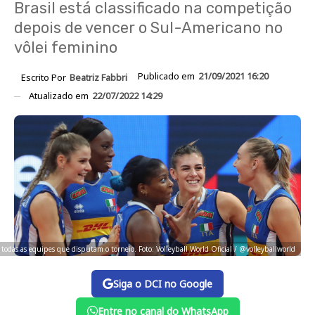
Brasil está classificado na competição
depois de vencer o Sul-Americano no
vôlei feminino
Publicado em
21/09/2021 16:20
Escrito Por
Beatriz Fabbri
Atualizado em
22/07/2022 14:29
 todas as equipes que disputam o torneio. Foto: Volleyball World Oficial / @volleyballworld
Siga o DCI no Google
Entre no canal do WhatsApp