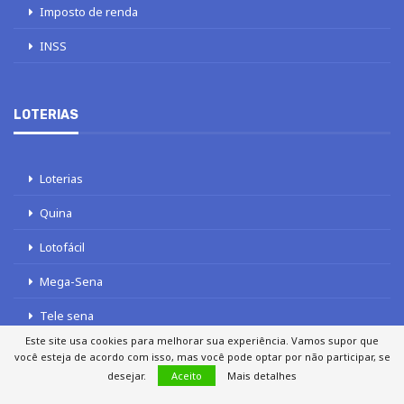
Imposto de renda
INSS
LOTERIAS
Loterias
Quina
Lotofácil
Mega-Sena
Tele sena
Este site usa cookies para melhorar sua experiência. Vamos supor que
você esteja de acordo com isso, mas você pode optar por não participar, se
desejar.
Aceito
Mais detalhes