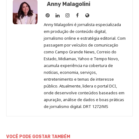
Anny Malagolini
Anny
Anny
Anny
Anny
Site
Malagolini
Malagolini
Malagolini
Malagolini
de
Anny Malagolini é jornalista especializada
no
no
no
no
Anny
em produção de conteúdo digital,
Pinterest
LinkedIn
Instagram
Facebook
Malagolini
jornalismo online e estratégia editorial. Com
passagem por veículos de comunicação
como Campo Grande News, Correio do
Estado, Midiamax, Yahoo e Tempo Novo,
acumula experiência na cobertura de
notícias, economia, serviços,
entretenimento e temas de interesse
público. Atualmente, lidera o portal DCI,
onde desenvolve conteúdos baseados em
apuração, análise de dados e boas práticas
de jornalismo digital. DRT 1272/MS
VOCÊ PODE GOSTAR TAMBÉM