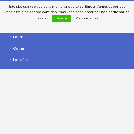
Este site usa cookies para melhorar sua experiência. Vamos supor que
você esteja de acordo com isso, mas você pode optar por não participar, se
LOTERIAS
desejar.
Aceito
Mais detalhes
Loterias
Quina
Lotofácil
Mega-Sena
Tele sena
SOBRE NÓS
AUTORES
FALE COM O JORNAL DCI
POLÍTICA DE PRIVACIDADE
TERMOS DE USO
SITEMAP