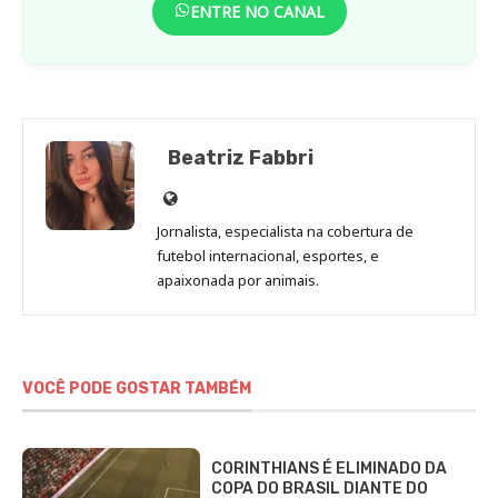
ENTRE NO CANAL
Beatriz Fabbri
Site
de
Jornalista, especialista na cobertura de
Beatriz
futebol internacional, esportes, e
Fabbri
apaixonada por animais.
VOCÊ PODE GOSTAR TAMBÉM
CORINTHIANS É ELIMINADO DA
COPA DO BRASIL DIANTE DO