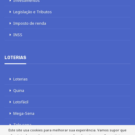
Investimentos
Legislação e Tributos
Imposto de renda
INSS
LOTERIAS
Loterias
Quina
Lotofácil
Mega-Sena
Tele sena
Este site usa cookies para melhorar sua experiência. Vamos supor que