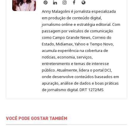
Anny
Anny
Anny
Anny
Site
Malagolini
Malagolini
Malagolini
Malagolini
de
Anny Malagolini é jornalista especializada
no
no
no
no
Anny
em produção de conteúdo digital,
Pinterest
LinkedIn
Instagram
Facebook
Malagolini
jornalismo online e estratégia editorial. Com
passagem por veículos de comunicação
como Campo Grande News, Correio do
Estado, Midiamax, Yahoo e Tempo Novo,
acumula experiência na cobertura de
notícias, economia, serviços,
entretenimento e temas de interesse
público. Atualmente, lidera o portal DCI,
onde desenvolve conteúdos baseados em
apuração, análise de dados e boas práticas
de jornalismo digital. DRT 1272/MS
VOCÊ PODE GOSTAR TAMBÉM