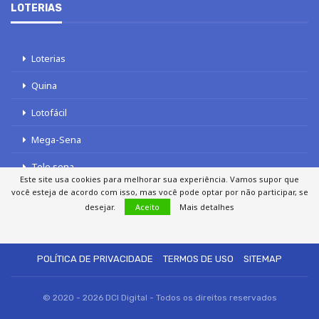
LOTERIAS
Loterias
Quina
Lotofácil
Mega-Sena
Tele sena
Este site usa cookies para melhorar sua experiência. Vamos supor que
você esteja de acordo com isso, mas você pode optar por não participar, se
desejar.
Aceito
Mais detalhes
SOBRE NÓS
AUTORES
FALE COM O JORNAL DCI
POLÍTICA DE PRIVACIDADE
TERMOS DE USO
SITEMAP
© 2020 - 2026 DCI Digital - Todos os direitos reservados