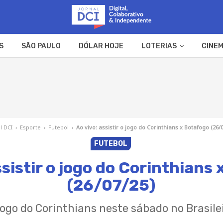
S
SÃO PAULO
DÓLAR HOJE
LOTERIAS
CINEM
A FAZENDA
WEB STORIES
l DCI
›
Esporte
›
Futebol
›
Ao vivo: assistir o jogo do Corinthians x Botafogo (26/
FUTEBOL
ssistir o jogo do Corinthians
(26/07/25)
 jogo do Corinthians neste sábado no Brasile