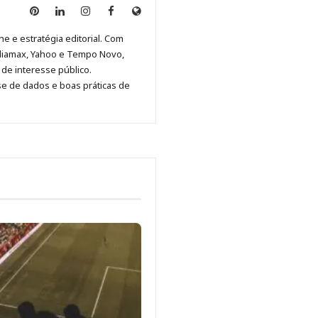
Anny
Anny
Anny
Anny
Site
Malagolini
Malagolini
Malagolini
Malagolini
de
ne e estratégia editorial. Com
no
no
no
no
Anny
diamax, Yahoo e Tempo Novo,
Pinterest
LinkedIn
Instagram
Facebook
Malagolini
de interesse público.
se de dados e boas práticas de