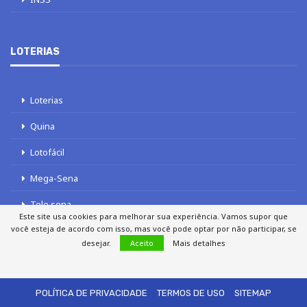
LOTERIAS
Loterias
Quina
Lotofácil
Mega-Sena
Tele sena
Este site usa cookies para melhorar sua experiência. Vamos supor que
você esteja de acordo com isso, mas você pode optar por não participar, se
desejar.
Aceito
Mais detalhes
SOBRE NÓS
AUTORES
FALE COM O JORNAL DCI
POLÍTICA DE PRIVACIDADE
TERMOS DE USO
SITEMAP