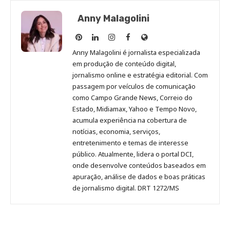
Anny Malagolini
Anny
Anny
Anny
Anny
Site
Malagolini
Malagolini
Malagolini
Malagolini
de
Anny Malagolini é jornalista especializada
no
no
no
no
Anny
em produção de conteúdo digital,
Pinterest
LinkedIn
Instagram
Facebook
Malagolini
jornalismo online e estratégia editorial. Com
passagem por veículos de comunicação
como Campo Grande News, Correio do
Estado, Midiamax, Yahoo e Tempo Novo,
acumula experiência na cobertura de
notícias, economia, serviços,
entretenimento e temas de interesse
público. Atualmente, lidera o portal DCI,
onde desenvolve conteúdos baseados em
apuração, análise de dados e boas práticas
de jornalismo digital. DRT 1272/MS