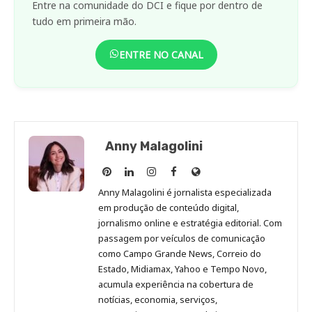
Entre na comunidade do DCI e fique por dentro de
tudo em primeira mão.
ENTRE NO CANAL
Anny Malagolini
Anny
Anny
Anny
Anny
Site
Malagolini
Malagolini
Malagolini
Malagolini
de
Anny Malagolini é jornalista especializada
no
no
no
no
Anny
em produção de conteúdo digital,
Pinterest
LinkedIn
Instagram
Facebook
Malagolini
jornalismo online e estratégia editorial. Com
passagem por veículos de comunicação
como Campo Grande News, Correio do
Estado, Midiamax, Yahoo e Tempo Novo,
acumula experiência na cobertura de
notícias, economia, serviços,