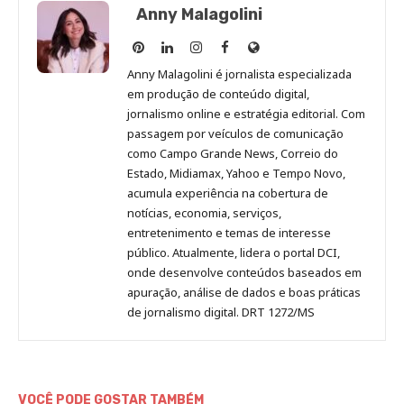
Anny Malagolini
Anny
Anny
Anny
Anny
Site
Malagolini
Malagolini
Malagolini
Malagolini
de
Anny Malagolini é jornalista especializada
no
no
no
no
Anny
em produção de conteúdo digital,
Pinterest
LinkedIn
Instagram
Facebook
Malagolini
jornalismo online e estratégia editorial. Com
passagem por veículos de comunicação
como Campo Grande News, Correio do
Estado, Midiamax, Yahoo e Tempo Novo,
acumula experiência na cobertura de
notícias, economia, serviços,
entretenimento e temas de interesse
público. Atualmente, lidera o portal DCI,
onde desenvolve conteúdos baseados em
apuração, análise de dados e boas práticas
de jornalismo digital. DRT 1272/MS
VOCÊ PODE GOSTAR TAMBÉM