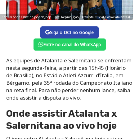
Confira onde assistir o jogo de hoje. Foto: Reprodução / Atalanta Oficial / www.atalanta.it
Siga o DCI no Google
Entre no canal do WhatsApp
As equipes de Atalanta e Salernitana se enfrentam
nesta segunda-feira, a partir das 15h45 (Horário
de Brasília), no Estádio Atleti Azzurri d’Italia, em
Bérgamo, pela 35ª rodada do Campeonato Italiano
na reta final. Para não perder nenhum lance, saiba
onde assistir a disputa ao vivo.
Onde assistir Atalanta x
Salernitana ao vivo hoje
O jogo entre Atalanta x Salernitana hoje vai ser