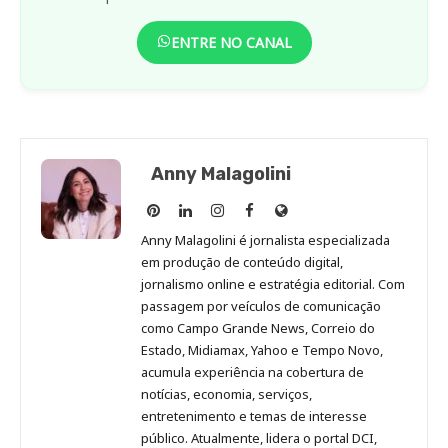
ENTRE NO CANAL
Anny Malagolini
Anny
Anny
Anny
Anny
Site
Malagolini
Malagolini
Malagolini
Malagolini
de
Anny Malagolini é jornalista especializada
no
no
no
no
Anny
em produção de conteúdo digital,
Pinterest
LinkedIn
Instagram
Facebook
Malagolini
jornalismo online e estratégia editorial. Com
passagem por veículos de comunicação
como Campo Grande News, Correio do
Estado, Midiamax, Yahoo e Tempo Novo,
acumula experiência na cobertura de
notícias, economia, serviços,
entretenimento e temas de interesse
público. Atualmente, lidera o portal DCI,