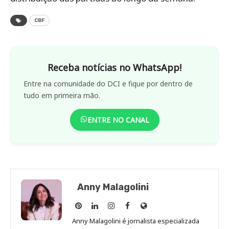
CBF
Receba notícias no WhatsApp!
Entre na comunidade do DCI e fique por dentro de
tudo em primeira mão.
ENTRE NO CANAL
Anny Malagolini
Anny
Anny
Anny
Anny
Site
Malagolini
Malagolini
Malagolini
Malagolini
de
Anny Malagolini é jornalista especializada